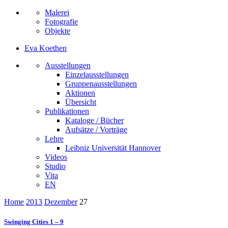
Malerei
Fotografie
Objekte
Eva Koethen
Ausstellungen
Einzelausstellungen
Gruppenausstellungen
Aktionen
Übersicht
Publikationen
Kataloge / Bücher
Aufsätze / Vorträge
Lehre
Leibniz Universität Hannover
Videos
Studio
Vita
EN
Home
2013
Dezember
27
Swinging Cities 1 – 9