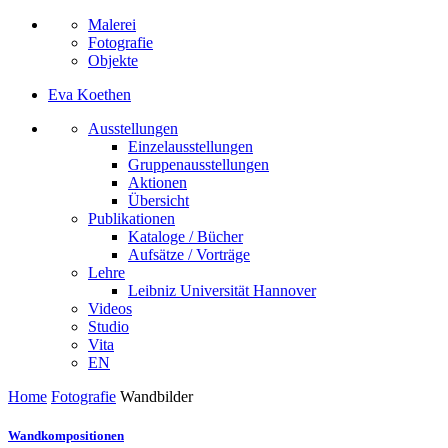
Malerei
Fotografie
Objekte
Eva Koethen
Ausstellungen
Einzelausstellungen
Gruppenausstellungen
Aktionen
Übersicht
Publikationen
Kataloge / Bücher
Aufsätze / Vorträge
Lehre
Leibniz Universität Hannover
Videos
Studio
Vita
EN
Home
Fotografie
Wandbilder
Wandkompositionen