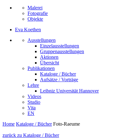
Malerei
Fotografie
Objekte
Eva Koethen
Ausstellungen
Einzelausstellungen
Gruppenausstellungen
Aktionen
Übersicht
Publikationen
Kataloge / Bücher
Aufsätze / Vorträge
Lehre
Leibniz Universität Hannover
Videos
Studio
Vita
EN
Home
Kataloge / Bücher
Foto-Raeume
Beitragsnavigation
zurück zu Kataloge / Bücher