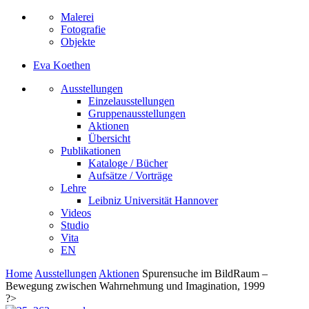
Malerei
Fotografie
Objekte
Eva Koethen
Ausstellungen
Einzelausstellungen
Gruppenausstellungen
Aktionen
Übersicht
Publikationen
Kataloge / Bücher
Aufsätze / Vorträge
Lehre
Leibniz Universität Hannover
Videos
Studio
Vita
EN
Home
Ausstellungen
Aktionen
Spurensuche im BildRaum –
Bewegung zwischen Wahrnehmung und Imagination, 1999
?>