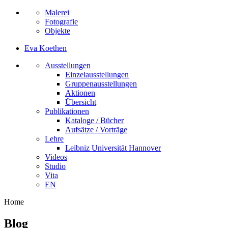
Malerei
Fotografie
Objekte
Eva Koethen
Ausstellungen
Einzelausstellungen
Gruppenausstellungen
Aktionen
Übersicht
Publikationen
Kataloge / Bücher
Aufsätze / Vorträge
Lehre
Leibniz Universität Hannover
Videos
Studio
Vita
EN
Home
Blog